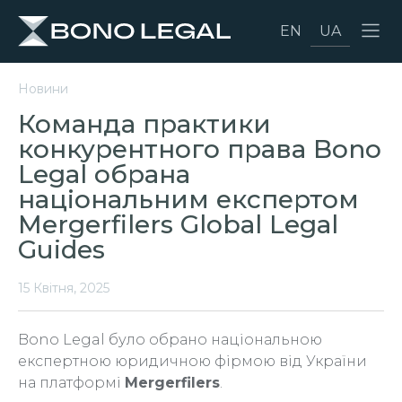
EN
UA
Новини
Команда практики
конкурентного права Bono
Legal обрана
національним експертом
Mergerfilers Global Legal
Guides
15 Квітня, 2025
Bono Legal було обрано національною
експертною юридичною фірмою від України
на платформі
Mergerfilers
.