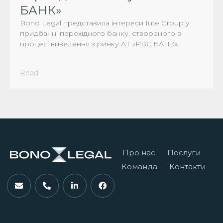
БАНК»
Bono Legal представила інтереси Iute Group у
придбанні перехідного банку, створеного в
процесі виведення з ринку АТ «РВС БАНК».
Read
Про нас
Послуги
Команда
Контакти