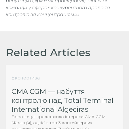
репутацію фірми як провідної української
команди у сферах конкурентного права та
контролю за концентраціями».
Related Articles
Експертиза
CMA CGM — набуття
контролю над Total Terminal
International Algeciras
Bono Legal представило інтереси CMA CGM
(Франція), однієї з топ-3 контейнерних
судноплавних компаній світу в АМКУ.