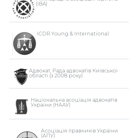
(IBA)
ICDR Young & International
Адвокат, Рада адвокатів Київської
області (з 2008 року)
Національна асоціація адвокатів
України (НААУ)
Асоціація правників України
(АПУ)